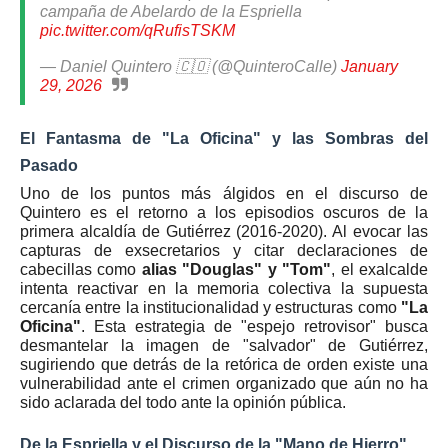
campaña de Abelardo de la Espriella
pic.twitter.com/qRufisTSKM
— Daniel Quintero 🇨🇴 (@QuinteroCalle)
January
29, 2026
El Fantasma de "La Oficina" y las Sombras del
Pasado
Uno de los puntos más álgidos en el discurso de
Quintero es el retorno a los episodios oscuros de la
primera alcaldía de Gutiérrez (2016-2020). Al evocar las
capturas de exsecretarios y citar declaraciones de
cabecillas como
alias "Douglas" y "Tom"
, el exalcalde
intenta reactivar en la memoria colectiva la supuesta
cercanía entre la institucionalidad y estructuras como
"La
Oficina"
. Esta estrategia de "espejo retrovisor" busca
desmantelar la imagen de "salvador" de Gutiérrez,
sugiriendo que detrás de la retórica de orden existe una
vulnerabilidad ante el crimen organizado que aún no ha
sido aclarada del todo ante la opinión pública.
De la Espriella y el Discurso de la "Mano de Hierro"