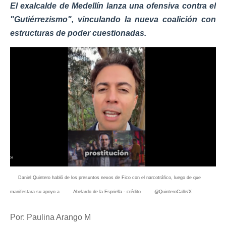
El exalcalde de Medellín lanza una ofensiva contra el
"Gutiérrezismo", vinculando la nueva coalición con
estructuras de poder cuestionadas.
Daniel Quintero habló de los presuntos nexos de Fico con el narcotráfico, luego de que
manifestara su apoyo a Abelardo de la Espriella - crédito @QuinteroCalle/X
Por: Paulina Arango M