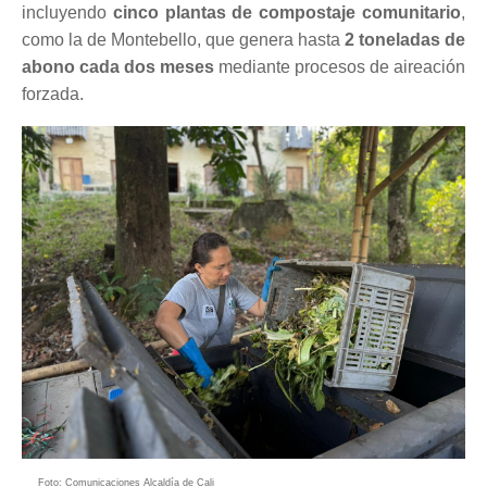
incluyendo
cinco plantas de compostaje comunitario
,
como la de Montebello, que genera hasta
2 toneladas de
abono cada dos meses
mediante procesos de aireación
forzada.
Foto: Comunicaciones Alcaldía de Cali