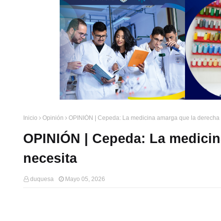
Inicio
Opinión
OPINIÓN | Cepeda: La medicina amarga que la derecha 
OPINIÓN | Cepeda: La medicin
necesita
duquesa
Mayo 05, 2026