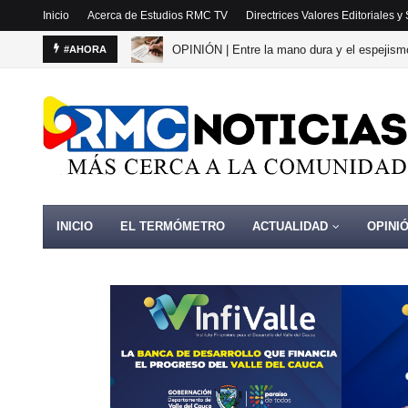
Inicio
Acerca de Estudios RMC TV
Directrices Valores Editoriales 
OPINIÓN | Entre la mano dura y el espejismo
#AHORA
INICIO
EL TERMÓMETRO
ACTUALIDAD
OPINI