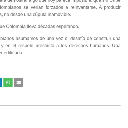
ara demostrar algo que hoy parece imposible: que sin Uribe
olombianos se verían forzados a reinventarse. A producir
es, no desde una cúpula inamovible.
es que Colombia lleva décadas esperando.
mbianos asumamos de una vez el desafío de construir una
 y en el respeto irrestricto a los derechos humanos. Una
r edificada.