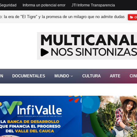
y Seguridad
Informa un potencial error
JTI Informe Transparencia
: la era de "El Tigre" y la promesa de un milagro que no admite dudas
O
ÓN
DOCUMENTALES
MUNDO
CULTURA
ARTE
CIN