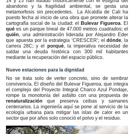
14 y 15 han lidiado históricamente con el estigma del
abandono y la fragilidad ambiental, se gesta una
metamorfosis sin precedentes. La Alcaldía de Cali ha
puesto fecha al inicio de una obra que promete alterar la
cartografía social de la ciudad: el
Bulevar Figueroa
. El
qué
es un parque lineal de 47.000 metros cuadrados; el
quién
, una administración liderada por Alejandro Eder
que apuesta por la estrategia ‘CRESCER’; el
dónde
, la
carrera 28C; y el
porqué
, la imperativa necesidad de
saldar una deuda histórica con 300 mil habitantes
mediante la recuperación del espacio público.
Nueve estaciones para la dignidad
No se trata solo de verter concreto, sino de sembrar
convivencia. El diseño del Bulevar Figueroa, que integra
el complejo del Proyecto Integral Charco Azul Pondaje,
rompe la monotonía del asfalto con una propuesta de
renaturalización
que preserva ceibas y samanes
centenarios. La ingeniería aquí se pone al servicio de la
ecología urbana para mitigar las islas de calor en un
sector que por años solo conoció el polvo y el residuo.