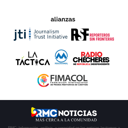
RMC: Información, análisis, y veracidad en las noticias Invitamos a