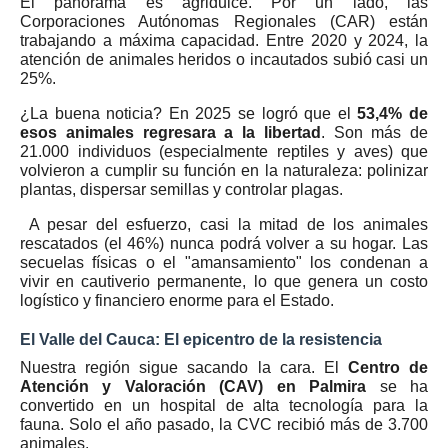
El panorama es agridulce. Por un lado, las
Corporaciones Autónomas Regionales (CAR) están
trabajando a máxima capacidad. Entre 2020 y 2024, la
atención de animales heridos o incautados subió casi un
25%.
¿La buena noticia? En 2025 se logró que el
53,4% de
esos animales regresara a la libertad
. Son más de
21.000 individuos (especialmente reptiles y aves) que
volvieron a cumplir su función en la naturaleza: polinizar
plantas, dispersar semillas y controlar plagas.
A pesar del esfuerzo, casi la mitad de los animales
rescatados (el 46%) nunca podrá volver a su hogar. Las
secuelas físicas o el "amansamiento" los condenan a
vivir en cautiverio permanente, lo que genera un costo
logístico y financiero enorme para el Estado.
El Valle del Cauca: El epicentro de la resistencia
Nuestra región sigue sacando la cara. El
Centro de
Atención y Valoración (CAV) en Palmira
se ha
convertido en un hospital de alta tecnología para la
fauna. Solo el año pasado, la CVC recibió más de 3.700
animales.