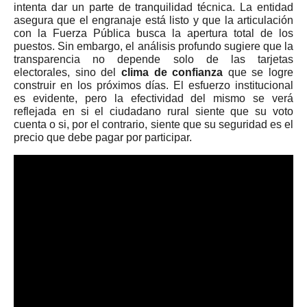
intenta dar un parte de tranquilidad técnica. La entidad
asegura que el engranaje está listo y que la articulación
con la Fuerza Pública busca la apertura total de los
puestos. Sin embargo, el análisis profundo sugiere que la
transparencia no depende solo de las tarjetas
electorales, sino del
clima de confianza
que se logre
construir en los próximos días. El esfuerzo institucional
es evidente, pero la efectividad del mismo se verá
reflejada en si el ciudadano rural siente que su voto
cuenta o si, por el contrario, siente que su seguridad es el
precio que debe pagar por participar.